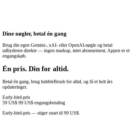
Dine nøgler, betal én gang
Brug din egen Gemini-, xAI- eller OpenAI-nøgle og betal
udbyderen direkte — ingen markup, intet abonnement. Appen er et
engangskøb.
Én pris. Din for altid.
Betal én gang, brug babbleBrush for altid, og få et helt års
opdateringer.
Early-bird-pris
59 US$
99 US$
engangsbetaling
Early-bird-pris — stiger snart til 99 US$.