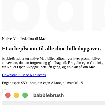
Native AI-billededitor til Mac
Ét arbejdsrum til alle dine billedopgaver.
babbleBrush er en native Mac-billededitor, hvor hver prompt bliver
en version, du kan forgrene og gå tilbage til. Brug din egen Gemini-,
xAI- eller OpenAI-nøgle, betal én gang, og hold alt på din Mac.
Download til Mac
Køb licens
Engangspris $59 · brug din egen AI-nøgle · macOS 15+