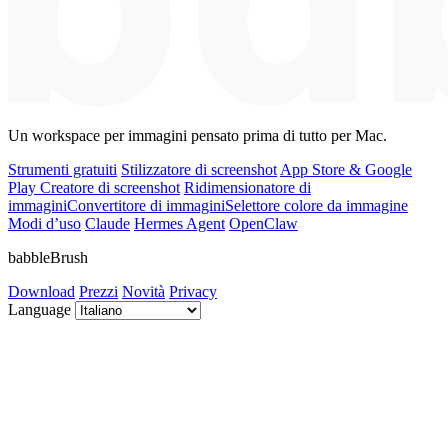
Un workspace per immagini pensato prima di tutto per Mac.
Strumenti gratuiti
Stilizzatore di screenshot
App Store & Google
Play Creatore di screenshot
Ridimensionatore di
immagini
Convertitore di immagini
Selettore colore da immagine
Modi d’uso
Claude
Hermes Agent
OpenClaw
babbleBrush
Download
Prezzi
Novità
Privacy
Language