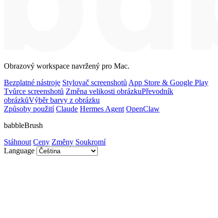
Obrazový workspace navržený pro Mac.
Bezplatné nástroje
Stylovač screenshotů
App Store & Google Play
Tvůrce screenshotů
Změna velikosti obrázku
Převodník
obrázků
Výběr barvy z obrázku
Způsoby použití
Claude
Hermes Agent
OpenClaw
babbleBrush
Stáhnout
Ceny
Změny
Soukromí
Language